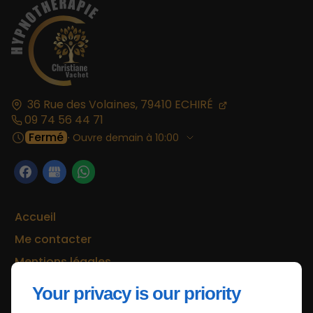
36 Rue des Volaines,
79410
ECHIRÉ
09 74 56 44 71
Fermé
⋅ Ouvre demain à 10:00
Accueil
Me contacter
Mentions légales
Plan du site
Your privacy is our priority