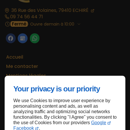
36 Rue des Volaines,
79410
ECHIRÉ
09 74 56 44 71
Fermé
⋅ Ouvre demain à 10:00
Accueil
Me contacter
Mentions légales
Plan du site
Your privacy is our priority
We use Cookies to improve user experience by
personalising content and ads, as well as
Haut de page
analyzing traffic and optimizing social networks
functionalities. By clicking "I Agree" you consent to
the use of Cookies from our providers
Google
Facebook
.