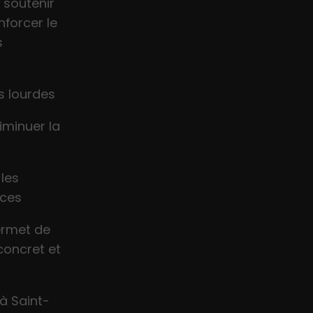
 soutenir
nforcer le
s
s lourdes
iminuer la
 les
ices
permet de
concret et
à Saint-