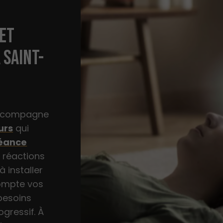
 ET
 SAINT-
 accompagne
urs
qui
éance
s réactions
 installer
compte vos
 besoins
ogressif. À