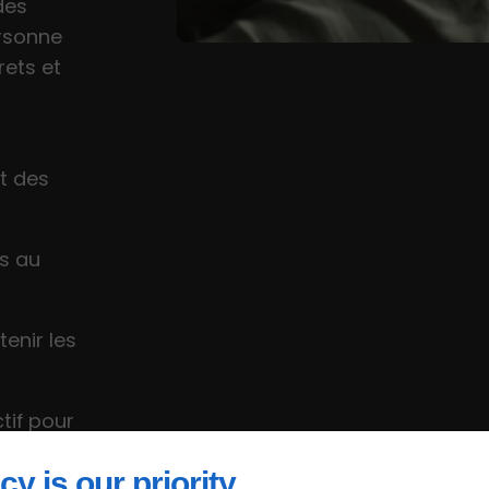
des
rsonne
rets et
et des
s au
enir les
tif pour
cy is our priority