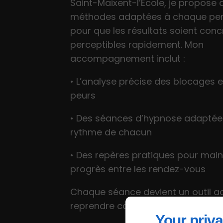
Saint-Maixent-l’École, je propose 
méthodes adaptées à chaque pe
pour que les résultats soient conc
perceptibles rapidement. Mon
accompagnement inclut :
• L’analyse précise des blocages 
peurs
• Des séances d’hypnose adaptée
rythme de chacun
• Des repères pratiques pour maint
progrès entre les rendez-vous
Chaque séance devient un outil ac
reprendre confiance et sérénité.
Your priva