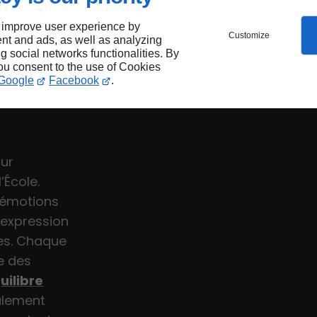
 improve user experience by
Customize
NEMENT
nt and ads, as well as analyzing
ng social networks functionalities. By
you consent to the use of Cookies
NT-
Google
Facebook
.
our
’École.
s émotions
’expression
les. Chaque
e des
uilibre
galement