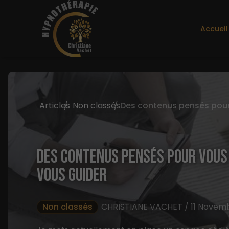
Accueil
Articles
Non classés
DES CONTENUS PENSÉS POUR VOUS 
VOUS GUIDER
Non classés
CHRISTIANE VACHET / 11 Novem