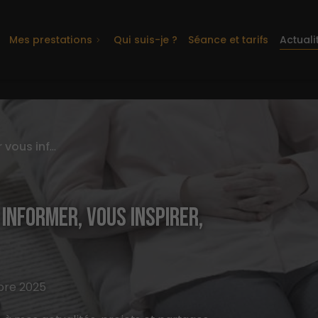
Mes prestations
Qui suis-je ?
Séance et tarifs
Actuali
Des contenus pensés pour vous informer, vous inspirer, vous guider
INFORMER, VOUS INSPIRER,
bre 2025