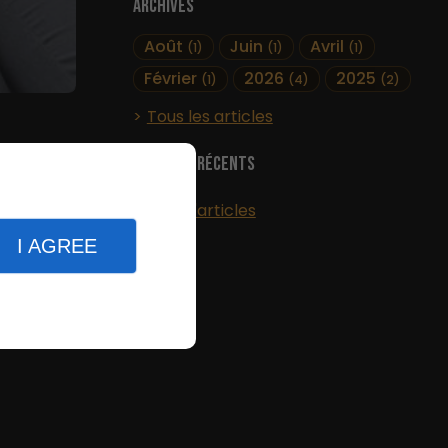
Archives
Août
Juin
Avril
(1)
(1)
(1)
Février
2026
2025
(1)
(4)
(2)
Tous les articles
Articles récents
Plus d'articles
I AGREE