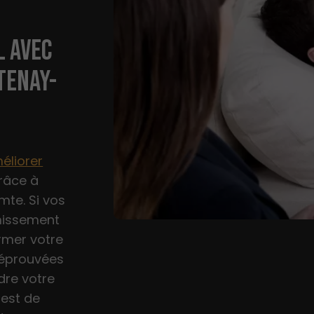
L AVEC
TENAY-
éliorer
râce à
mte. Si vos
rmissement
ormer votre
s éprouvées
dre votre
 est de