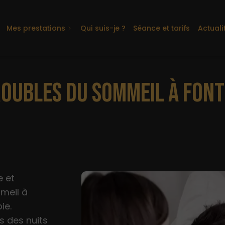
Mes prestations
Qui suis-je ?
Séance et tarifs
Actuali
OUBLES DU SOMMEIL À FON
e et
meil à
ie.
s des nuits