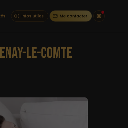
tés
Infos utiles
Me contacter
TENAY-LE-COMTE