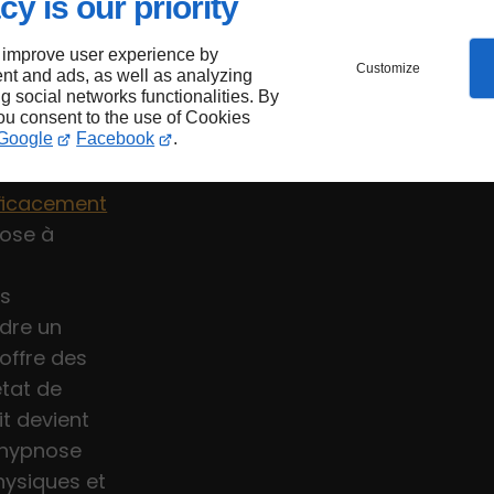
cy is our priority
ES DU
 improve user experience by
 À
Customize
nt and ads, as well as analyzing
ng social networks functionalities. By
you consent to the use of Cookies
Google
Facebook
.
ficacement
nose à
ls
ndre un
offre des
état de
it devient
'hypnose
hysiques et