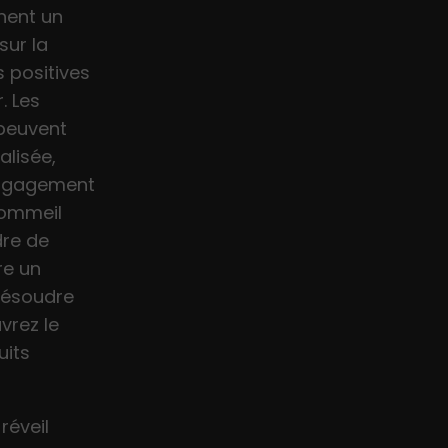
hent un
sur la
s positives
. Les
peuvent
alisée,
 engagement
sommeil
dre de
re un
résoudre
vrez le
uits
réveil