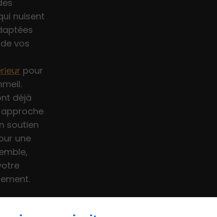
des
qui nuisent
adaptées
 de vos
rieur
pour
mmeil.
nt déjà
e approche
un soutien
pour une
semble,
votre
lement.