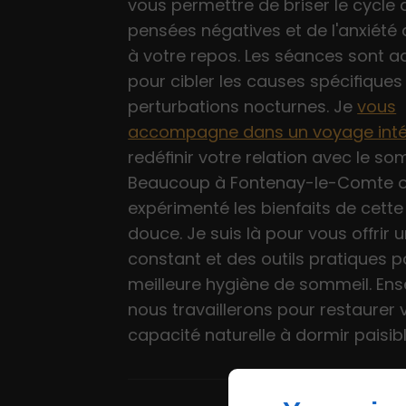
vous permettre de briser le cycle 
pensées négatives et de l'anxiété 
à votre repos. Les séances sont 
pour cibler les causes spécifiques
perturbations nocturnes. Je
vous
accompagne dans un voyage inté
redéfinir votre relation avec le so
Beaucoup à Fontenay-le-Comte o
expérimenté les bienfaits de cett
douce. Je suis là pour vous offrir 
constant et des outils pratiques 
meilleure hygiène de sommeil. En
nous travaillerons pour restaurer 
capacité naturelle à dormir paisib